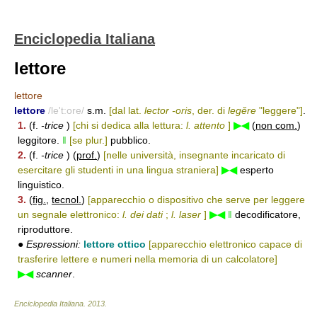
Enciclopedia Italiana
lettore
lettore
lettore
/le't:ore/
s.m.
[dal lat.
lector -oris
, der. di
legĕre
"leggere"]
.
1.
(f.
-trice
)
[chi si dedica alla lettura:
l. attento
]
▶◀
(
non com.
)
leggitore.
‖
[se plur.]
pubblico.
2.
(f.
-trice
) (
prof.
)
[nelle università, insegnante incaricato di
esercitare gli studenti in una lingua straniera]
▶◀
esperto
linguistico.
3.
(
fig.
,
tecnol.
)
[apparecchio o dispositivo che serve per leggere
un segnale elettronico:
l. dei dati
;
l. laser
]
▶◀
‖
decodificatore,
riproduttore.
●
Espressioni:
lettore ottico
[apparecchio elettronico capace di
trasferire lettere e numeri nella memoria di un calcolatore]
▶◀
scanner
.
Enciclopedia Italiana
.
2013
.