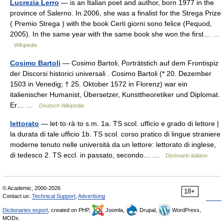
Lucrezia Lerro
— is an Italian poet and author, born 1977 in the
province of Salerno. In 2006, she was a finalist for the Strega Prize
( Premio Strega ) with the book Certi giorni sono felice (Pequod,
2005). In the same year with the same book she won the first… …
Wikipedia
Cosimo Bartoli
— Cosimo Bartoli, Porträtstich auf dem Frontispiz
der Discorsi historici universali . Cosimo Bartoli (* 20. Dezember
1503 in Venedig; † 25. Oktober 1572 in Florenz) war ein
italienischer Humanist, Übersetzer, Kunsttheoretiker und Diplomat.
Er… …
Deutsch Wikipedia
lettorato
— let·to·rà·to s.m. 1a. TS scol. ufficio e grado di lettore |
la durata di tale ufficio 1b. TS scol. corso pratico di lingue straniere
moderne tenuto nelle università da un lettore: lettorato di inglese,
di tedesco 2. TS eccl. in passato, secondo… …
Dizionario italiano
© Academic, 2000-2026
18+
Contact us:
Technical Support
,
Advertising
Dictionaries export
, created on PHP,
Joomla,
Drupal,
WordPress,
MODx.