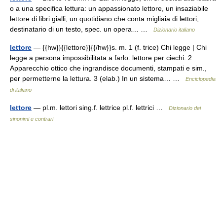
o a una specifica lettura: un appassionato lettore, un insaziabile
lettore di libri gialli, un quotidiano che conta migliaia di lettori;
destinatario di un testo, spec. un opera… …
Dizionario italiano
lettore
— {{hw}}{{lettore}}{{/hw}}s. m. 1 (f. trice) Chi legge | Chi
legge a persona impossibilitata a farlo: lettore per ciechi. 2
Apparecchio ottico che ingrandisce documenti, stampati e sim.,
per permetterne la lettura. 3 (elab.) In un sistema… …
Enciclopedia
di italiano
lettore
— pl.m. lettori sing.f. lettrice pl.f. lettrici …
Dizionario dei
sinonimi e contrari