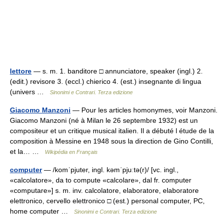
lettore
— s. m. 1. banditore □ annunciatore, speaker (ingl.) 2.
(edit.) revisore 3. (eccl.) chierico 4. (est.) insegnante di lingua
(univers …
Sinonimi e Contrari. Terza edizione
Giacomo Manzoni
— Pour les articles homonymes, voir Manzoni.
Giacomo Manzoni (né à Milan le 26 septembre 1932) est un
compositeur et un critique musical italien. Il a débuté l étude de la
composition à Messine en 1948 sous la direction de Gino Contilli,
et la… …
Wikipédia en Français
computer
— /komˈpjuter, ingl. kəmˈpjuːtə(r)/ [vc. ingl.,
«calcolatore», da to compute «calcolare», dal fr. computer
«computare»] s. m. inv. calcolatore, elaboratore, elaboratore
elettronico, cervello elettronico □ (est.) personal computer, PC,
home computer …
Sinonimi e Contrari. Terza edizione