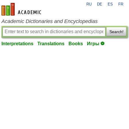
RU
DE
ES
FR
en-academic.com
Academic Dictionaries and Encyclopedias
Search!
Interpretations
Translations
Books
Игры ⚽