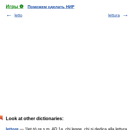
Игры ⚽
Поможем сделать НИР
letto
lettura
Look at other dictionaries:
lettore
— 1let·tó·re s.m. AD 1a. chi legge, chi si dedica alla lettura